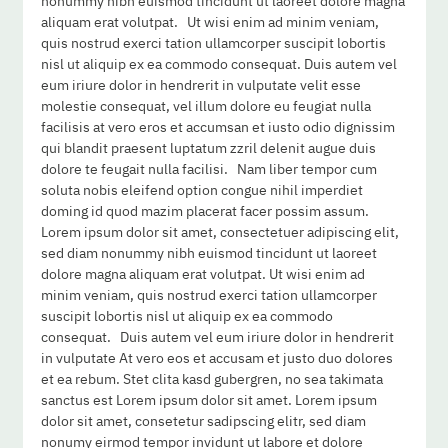
nonummy nibh euismod tincidunt ut laoreet dolore magna
aliquam erat volutpat. Ut wisi enim ad minim veniam,
quis nostrud exerci tation ullamcorper suscipit lobortis
nisl ut aliquip ex ea commodo consequat. Duis autem vel
eum iriure dolor in hendrerit in vulputate velit esse
molestie consequat, vel illum dolore eu feugiat nulla
facilisis at vero eros et accumsan et iusto odio dignissim
qui blandit praesent luptatum zzril delenit augue duis
dolore te feugait nulla facilisi. Nam liber tempor cum
soluta nobis eleifend option congue nihil imperdiet
doming id quod mazim placerat facer possim assum.
Lorem ipsum dolor sit amet, consectetuer adipiscing elit,
sed diam nonummy nibh euismod tincidunt ut laoreet
dolore magna aliquam erat volutpat. Ut wisi enim ad
minim veniam, quis nostrud exerci tation ullamcorper
suscipit lobortis nisl ut aliquip ex ea commodo
consequat. Duis autem vel eum iriure dolor in hendrerit
in vulputate At vero eos et accusam et justo duo dolores
et ea rebum. Stet clita kasd gubergren, no sea takimata
sanctus est Lorem ipsum dolor sit amet. Lorem ipsum
dolor sit amet, consetetur sadipscing elitr, sed diam
nonumy eirmod tempor invidunt ut labore et dolore