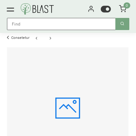
0
Consetetur