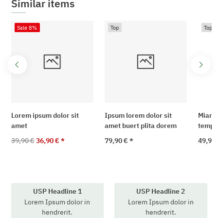
Similar items
Sale 8%
Top
Top
Lorem ipsum dolor sit
Ipsum lorem dolor sit
Miam 
amet
amet buert plita dorem
tempo
39,90 €
36,90 €
*
79,90 €
*
49,90
USP Headline 1
USP Headline 2
Lorem Ipsum dolor in
Lorem Ipsum dolor in
hendrerit.
hendrerit.