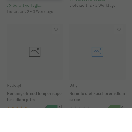
Sofort verfügbar
Lieferzeit: 2 - 3 Werktage
Lieferzeit: 2 - 3 Werktage
Rudolph
Dilly
Nonumy eirmod tempor supo
Numetu stet kasd lorem dium
turo diam prim
carpe
59,90 € -
124,90 €
*
19,90 €
*
Details
In den Warenkorb