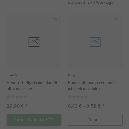
Lieferzeit: 2 - 3 Werktage
Hawk
Dilly
Hendrerit dignissim blandit
Humo stät numo veniamü
plita more stet
miuk eirnoz duim
29,90 €
*
0,43 € -
0,58 €
*
In den Warenkorb
Details