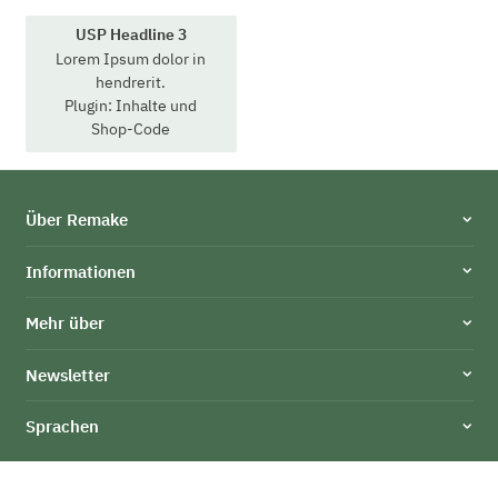
USP Headline 3
Lorem Ipsum dolor in
hendrerit.
Plugin: Inhalte und
Shop-Code
Über Remake
Informationen
Mehr über
Newsletter
Sprachen
© MusterFirma GmbH
* Alle Preise inkl. gesetzlicher USt., inkl.