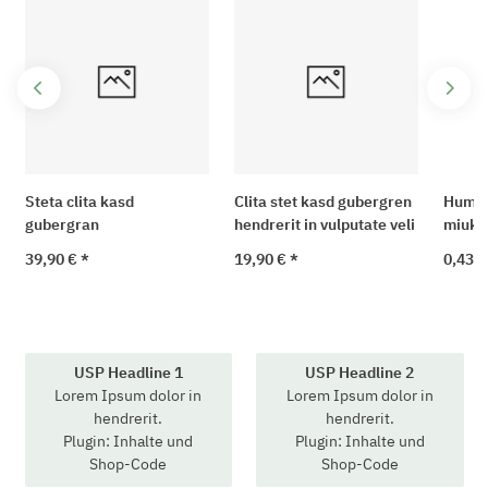
Steta clita kasd
Clita stet kasd gubergren
Humo 
gubergran
hendrerit in vulputate veli
miuk 
39,90 €
*
19,90 €
*
0,43 €
USP Headline 1
USP Headline 2
Lorem Ipsum dolor in
Lorem Ipsum dolor in
hendrerit.
hendrerit.
Plugin: Inhalte und
Plugin: Inhalte und
Shop-Code
Shop-Code