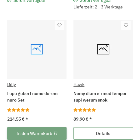
Sofort verfügbar
Sofort verfügbar
Lieferzeit: 2 - 3 Werktage
Dilly
Hawk
Lupu gubert numo dorem
Nomy diam eirmod tempor
nuro Set
supi werum snok
214,55 €
*
89,90 €
*
In den Warenkorb
Details