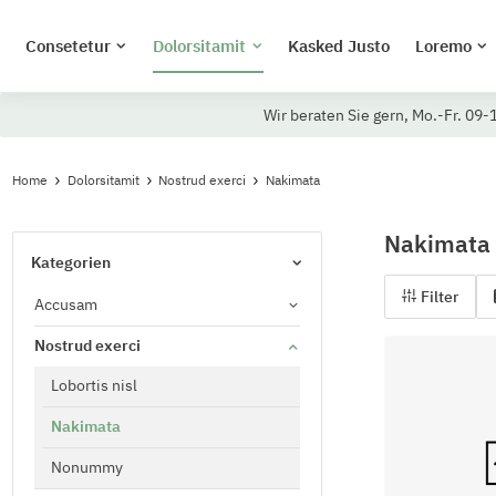
Consetetur
Dolorsitamit
Kasked Justo
Loremo
Wir beraten Sie gern, Mo.-Fr. 09-
Home
Dolorsitamit
Nostrud exerci
Nakimata
Nakimata
Kategorien
Filter
Accusam
Nostrud exerci
Lobortis nisl
Nakimata
Nonummy