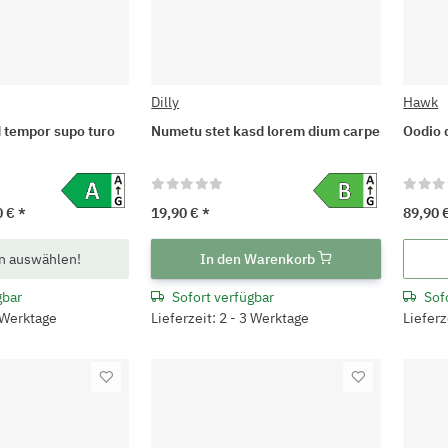
Dilly
Hawk
 tempor supo turo
Numetu stet kasd lorem dium carpe
Oodio 
0 €
*
19,90 €
*
89,90 
on auswählen!
In den Warenkorb
gbar
Sofort verfügbar
Sof
3 Werktage
Lieferzeit: 2 - 3 Werktage
Lieferz