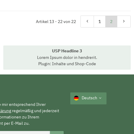
Artikel 13 - 22 von 22
1
2
USP Headline 3
Lorem Ipsum dolor in hendrerit.
Plugin: Inhalte und Shop-Code
Deutsch
e mir entsprechend Ihrer
lärung
regelmäßig und jederzeit
formationen zu Ihrem
t per E-Mail zu.