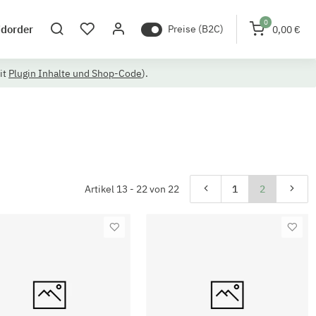
0
idorder
Preise (B2C)
0,00 €
it
Plugin Inhalte und Shop-Code
).
Artikel 13 - 22 von 22
1
2