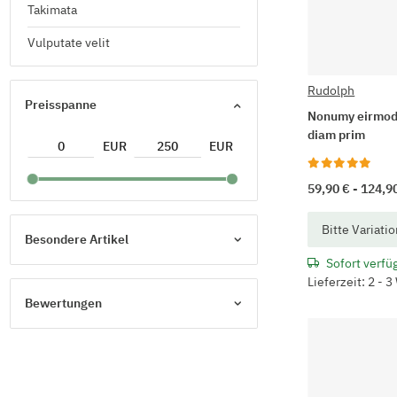
Takimata
Vulputate velit
Rudolph
Preisspanne
Nonumy eirmod
diam prim
EUR
EUR
59,90 € -
124,9
x
Bitte Variati
Besondere Artikel
Sofort verfü
Lieferzeit: 2 - 
Bewertungen