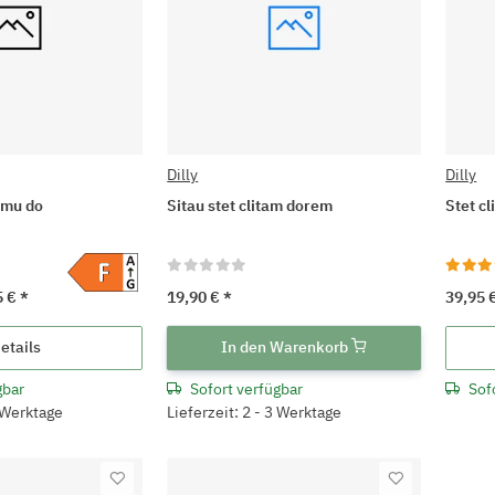
Dilly
Dilly
omu do
Sitau stet clitam dorem
Stet c
5 €
*
19,90 €
*
39,95 
etails
In den Warenkorb
gbar
Sofort verfügbar
Sof
3 Werktage
Lieferzeit: 2 - 3 Werktage