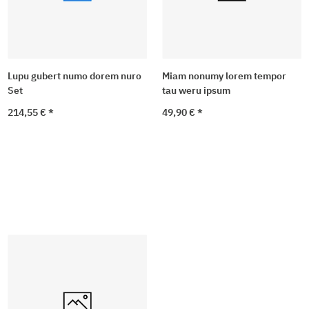
Lupu gubert numo dorem nuro
Miam nonumy lorem tempor
Set
tau weru ipsum
214,55 €
*
49,90 €
*