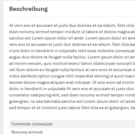
Beschreibung
At vero eos et accusam et justo duo dolores et ea rebum. Stet clit
diam nonumy eirmod tempor invidunt ut labore et dolore magna aliq
sanctus est Lorem ipsum dolor sit amet. Lorem ipsum dolor sit ame
vero eos et accusam et justo duo dolores et ea rebum. Stet clita k
iriure dolor in hendrerit in vulputate velit esse molestie consequat,
augue duis dolore te feugait nulla facilisi. Lorem ipsum dolor sit
ad minim veniam, quis nostrud exerci tation ullamcorper suscipit l
vel illum dolore eu feugiat nulla facilisis at vero eros et accumsan
nobis eleifend option congue nihil imperdiet doming id quod mazi
laoreet dolore magna aliquam erat volutpat. Ut wisi enim ad minim
dolor in hendrerit in vulputate At vero eos et accusam et justo du
consetetur sadipscing elitr, sed diam nonumy eirmod tempor invidun
gubergren, no sea takimata sanctus est Lorem ipsum dolor sit amet
sed tempor et et invidunt justo labore Stet clita ea et gubergren,
Commodo consequat:
Nonumy eirmod: