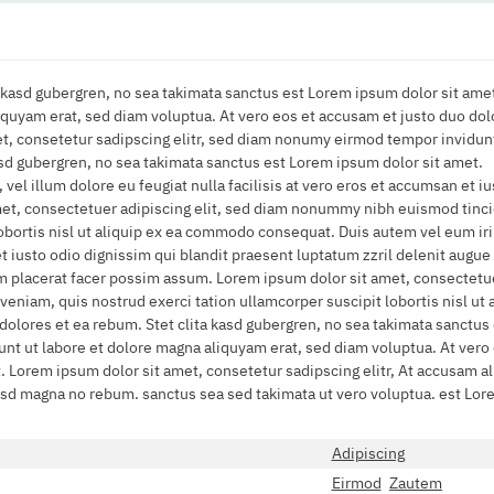
a kasd gubergren, no sea takimata sanctus est Lorem ipsum dolor sit amet
uyam erat, sed diam voluptua. At vero eos et accusam et justo duo dolo
t, consetetur sadipscing elitr, sed diam nonumy eirmod tempor invidunt
asd gubergren, no sea takimata sanctus est Lorem ipsum dolor sit amet.
 vel illum dolore eu feugiat nulla facilisis at vero eros et accumsan et i
 amet, consectetuer adipiscing elit, sed diam nonummy nibh euismod tinc
obortis nisl ut aliquip ex ea commodo consequat. Duis autem vel eum iriu
 et iusto odio dignissim qui blandit praesent luptatum zzril delenit augue
m placerat facer possim assum. Lorem ipsum dolor sit amet, consectetu
 veniam, quis nostrud exerci tation ullamcorper suscipit lobortis nisl 
o dolores et ea rebum. Stet clita kasd gubergren, no sea takimata sanctu
t ut labore et dolore magna aliquyam erat, sed diam voluptua. At vero e
. Lorem ipsum dolor sit amet, consetetur sadipscing elitr, At accusam
 kasd magna no rebum. sanctus sea sed takimata ut vero voluptua. est Lo
Adipiscing
Eirmod
Zautem