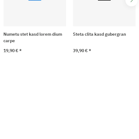
Numetu stet kasd lorem dium
Steta clita kasd gubergran
carpe
19,90 €
*
39,90 €
*