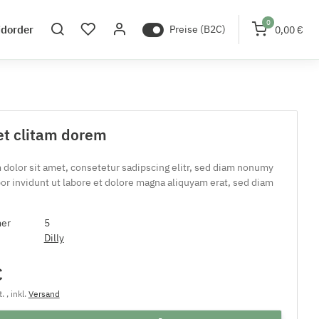
0
idorder
Preise (B2C)
0,00 €
et clitam dorem
dolor sit amet, consetetur sadipscing elitr, sed diam nonumy
r invidunt ut labore et dolore magna aliquyam erat, sed diam
mer
5
Dilly
€
 , inkl.
Versand