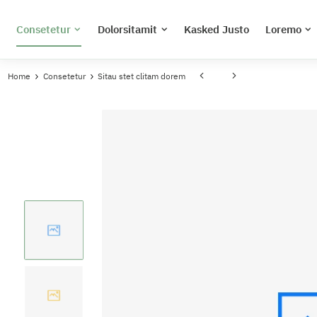
Consetetur
Dolorsitamit
Kasked Justo
Loremo
Home
Consetetur
Sitau stet clitam dorem