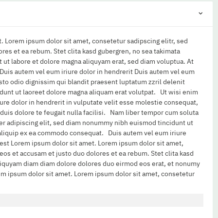
. Lorem ipsum dolor sit amet, consetetur sadipscing elitr, sed
res et ea rebum. Stet clita kasd gubergren, no sea takimata
 ut labore et dolore magna aliquyam erat, sed diam voluptua. At
 Duis autem vel eum iriure dolor in hendrerit Duis autem vel eum
usto odio dignissim qui blandit praesent luptatum zzril delenit
idunt ut laoreet dolore magna aliquam erat volutpat. Ut wisi enim
re dolor in hendrerit in vulputate velit esse molestie consequat,
 duis dolore te feugait nulla facilisi. Nam liber tempor cum soluta
er adipiscing elit, sed diam nonummy nibh euismod tincidunt ut
ut aliquip ex ea commodo consequat. Duis autem vel eum iriure
s est Lorem ipsum dolor sit amet. Lorem ipsum dolor sit amet,
os et accusam et justo duo dolores et ea rebum. Stet clita kasd
 aliquyam diam diam dolore dolores duo eirmod eos erat, et nonumy
rem ipsum dolor sit amet. Lorem ipsum dolor sit amet, consetetur