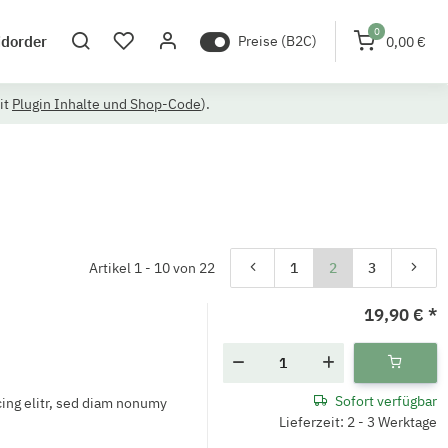
0
idorder
Preise (B2C)
0,00 €
it
Plugin Inhalte und Shop-Code
).
Artikel 1 - 10 von 22
1
2
3
19,90 €
*
Sofort verfügbar
ing elitr, sed diam nonumy
Lieferzeit: 2 - 3 Werktage