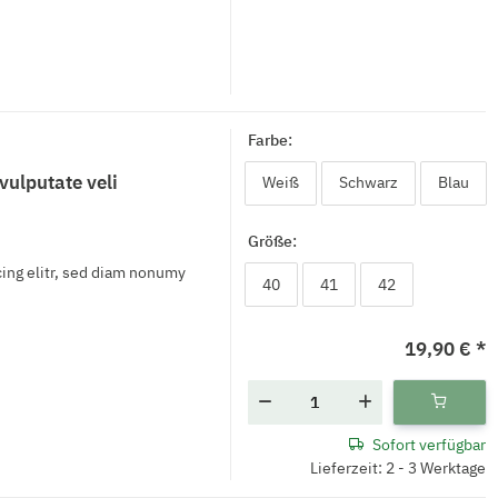
Farbe:
vulputate veli
Weiß
Schwarz
Bla
Weiß
Schwarz
Blau
Größe:
ing elitr, sed diam nonumy
40
41
42
40
41
42
19,90 €
*
Sofort verfügbar
Lieferzeit: 2 - 3 Werktage