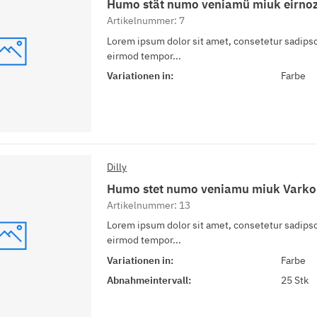
Humo stät numo veniamü miuk eirno
Artikelnummer: 7
Lorem ipsum dolor sit amet, consetetur sadipsc
eirmod tempor...
Variationen in:
Farbe
Dilly
Humo stet numo veniamu miuk Vark
Artikelnummer: 13
Lorem ipsum dolor sit amet, consetetur sadipsc
eirmod tempor...
Variationen in:
Farbe
Abnahmeintervall:
25 Stk