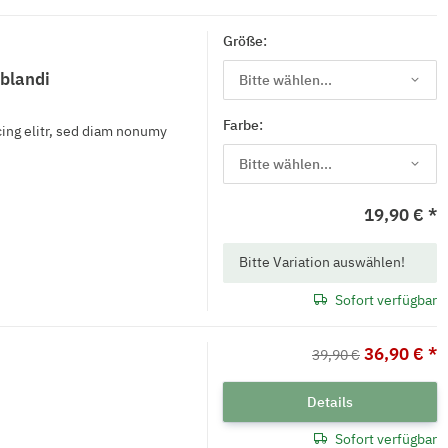
Größe:
 blandi
Bitte wählen...
Farbe:
ing elitr, sed diam nonumy
Bitte wählen...
19,90 €
*
x
Bitte Variation auswählen!
Sofort verfügbar
36,90 €
*
39,90 €
Details
Sofort verfügbar