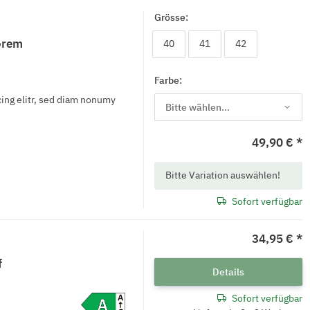
Grösse:
orem
40
41
42
40
41
42
Farbe:
ing elitr, sed diam nonumy
Bitte wählen...
49,90 €
*
x
Bitte Variation auswählen!
Sofort verfügbar
34,95 €
*
f
Details
Sofort verfügbar