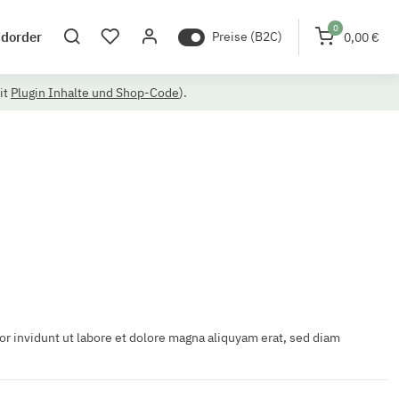
0
idorder
Preise (B2C)
0,00 €
it
Plugin Inhalte und Shop-Code
).
r invidunt ut labore et dolore magna aliquyam erat, sed diam