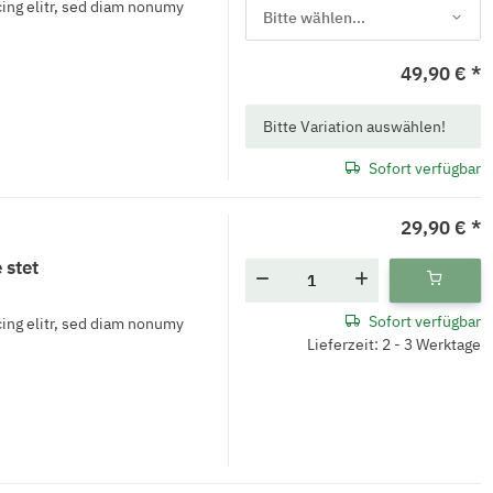
ing elitr, sed diam nonumy
Bitte wählen...
49,90 €
*
x
Bitte Variation auswählen!
Sofort verfügbar
29,90 €
*
 stet
Sofort verfügbar
ing elitr, sed diam nonumy
Lieferzeit: 2 - 3 Werktage