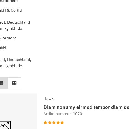
rmationen:
bH & Co.KG
adt, Deutschland
nn-gmbh.de
e Person:
mbH
adt, Deutschland,
nn-gmbh.de
Hawk
Diam nonumy eirmod tempor diam d
Artikelnummer: 1020