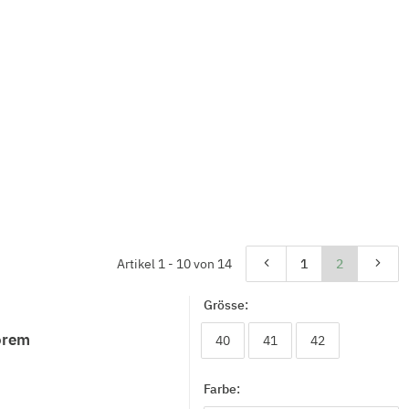
Artikel 1 - 10 von 14
1
2
Grösse:
orem
40
41
42
40
41
42
Farbe: