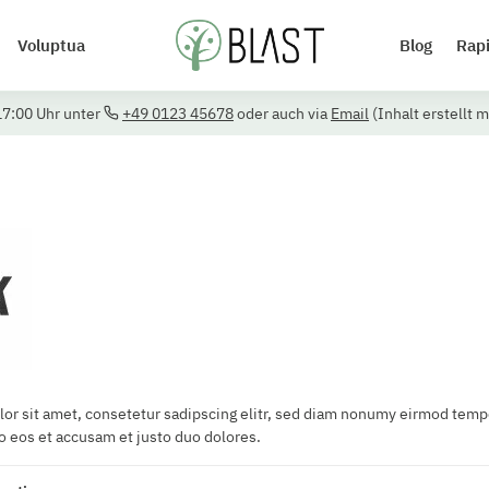
Voluptua
Blog
Rap
17:00 Uhr unter
+49 0123 45678
oder auch via
Email
(Inhalt erstellt m
or sit amet, consetetur sadipscing elitr, sed diam nonumy eirmod tempo
o eos et accusam et justo duo dolores.