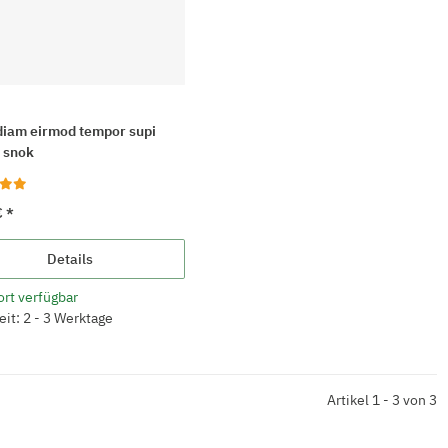
iam eirmod tempor supi
 snok
€
*
Details
ort verfügbar
eit: 2 - 3 Werktage
Artikel 1 - 3 von 3