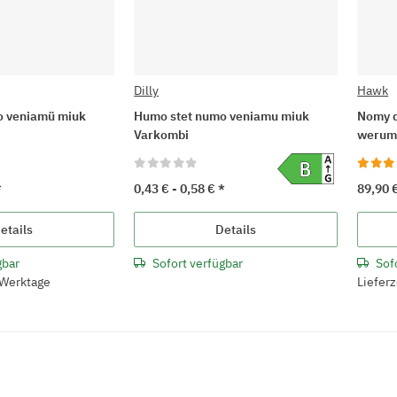
Dilly
Hawk
o veniamü miuk
Humo stet numo veniamu miuk
Nomy d
Varkombi
werum
*
0,43 € -
0,58 €
*
89,90 
etails
Details
gbar
Sofort verfügbar
Sof
3 Werktage
Lieferz