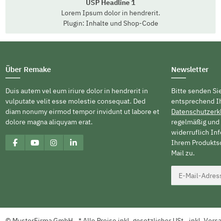
USP Headline 1
Lorem Ipsum dolor in hendrerit.
Plugin: Inhalte und Shop-Code
Über Remake
Newsletter
Duis autem vel eum iriure dolor in hendrerit in
Bitte senden Si
vulputate velit esse molestie consequat. Ded
entsprechend I
diam nonumy eirmod tempor invidunt ut labore et
Datenschutzerk
dolore magna aliquyam erat.
regelmäßig und 
widerruflich In
Ihrem Produktso
Mail zu.
© MusterFirma GmbH
* Alle Preise inkl. gesetzlicher USt., inkl.
Vers