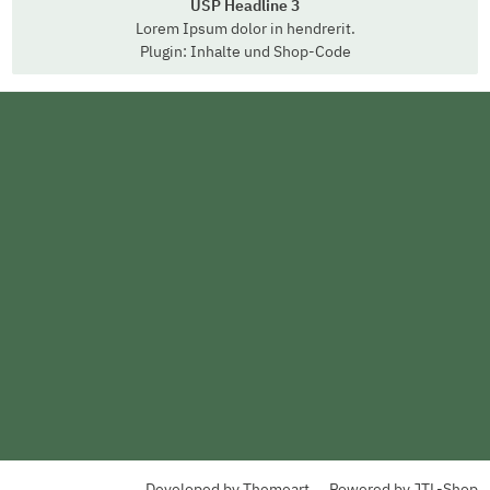
USP Headline 3
Lorem Ipsum dolor in hendrerit.
Plugin: Inhalte und Shop-Code
Developed by
Themeart
Powered by
JTL-Shop