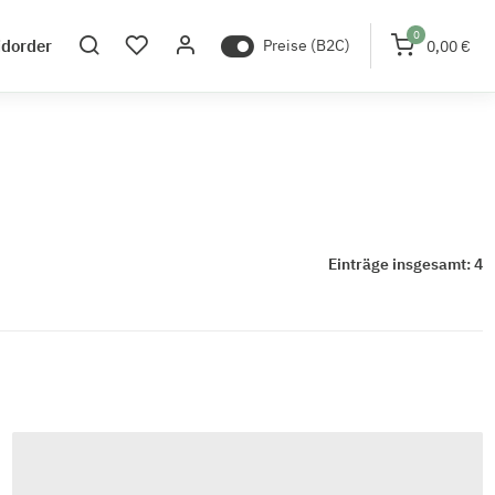
0
idorder
Preise (B2C)
0,00 €
Einträge insgesamt: 4