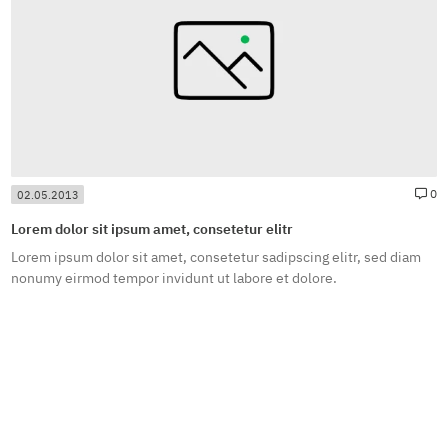
news.newsCommentsForPosting#
#
0
02.05.2013
Lorem dolor sit ipsum amet, consetetur elitr
Lorem ipsum dolor sit amet, consetetur sadipscing elitr, sed diam
nonumy eirmod tempor invidunt ut labore et dolore.