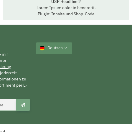
USP Headline 2
Lorem Ipsum dolor in hendrerit.
Plugin: Inhalte und Shop-Code
Deutsch
e mir
hrer
lärung
jederzeit
formationen zu
rtiment per E-
and