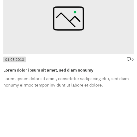
news.newsCommentsForPosting#
#
0
01.05.2013
Lorem dolor ipsum sit amet, sed diam nonumy
Lorem ipsum dolor sit amet, consetetur sadipscing elitr, sed diam
nonumy eirmod tempor invidunt ut labore et dolore.