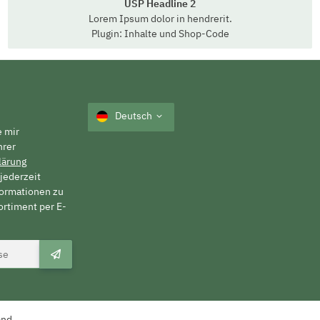
USP Headline 2
Lorem Ipsum dolor in hendrerit.
Plugin: Inhalte und Shop-Code
Deutsch
e mir
hrer
lärung
jederzeit
formationen zu
rtiment per E-
and