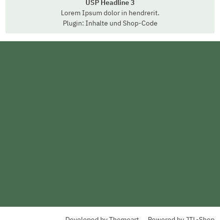
USP Headline 3
Lorem Ipsum dolor in hendrerit.
Plugin: Inhalte und Shop-Code
Developed by
Themeart
Powered by
JTL-Shop