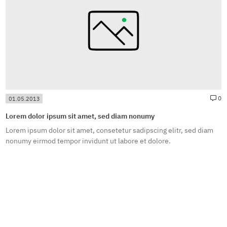
news.newsCommentsForPosting#
#
0
01.05.2013
Lorem dolor ipsum sit amet, sed diam nonumy
Lorem ipsum dolor sit amet, consetetur sadipscing elitr, sed diam
nonumy eirmod tempor invidunt ut labore et dolore.