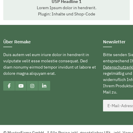
USP Headline 1
Lorem Ipsum dolor in hendrerit.
Plugin: Inhalte und Shop-Code
Über Remake
Newsletter
Duis autem vel eum iriure dolor in hendrerit in
Bitte senden Si
vulputate velit esse molestie consequat. Ded
entsprechend I
diam nonumy eirmod tempor invidunt ut labore et
Datenschutzerk
dolore magna aliquyam erat.
regelmäßig und 
widerruflich In
Ihrem Produktso
Mail zu.
© MusterFirma GmbH
* Alle Preise inkl. gesetzlicher USt., inkl.
Vers