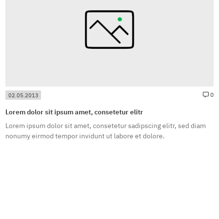
news.newsCommentsForPosting#
#
0
02.05.2013
Lorem dolor sit ipsum amet, consetetur elitr
Lorem ipsum dolor sit amet, consetetur sadipscing elitr, sed diam
nonumy eirmod tempor invidunt ut labore et dolore.