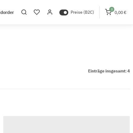
0
idorder
Preise (B2C)
0,00 €
Einträge insgesamt: 4